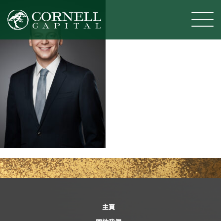
T
o
g
g
l
e
n
a
v
i
g
a
t
i
主頁
o