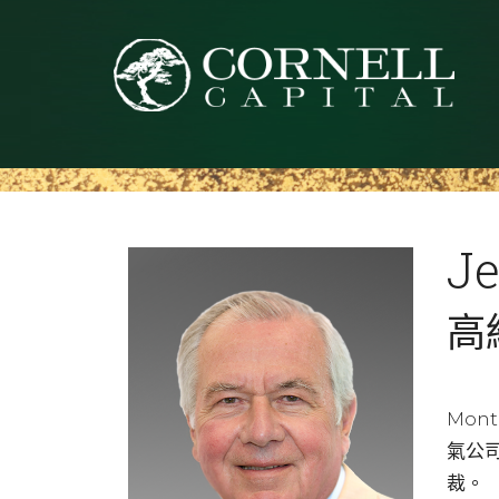
J
高
Mo
氣公
裁。