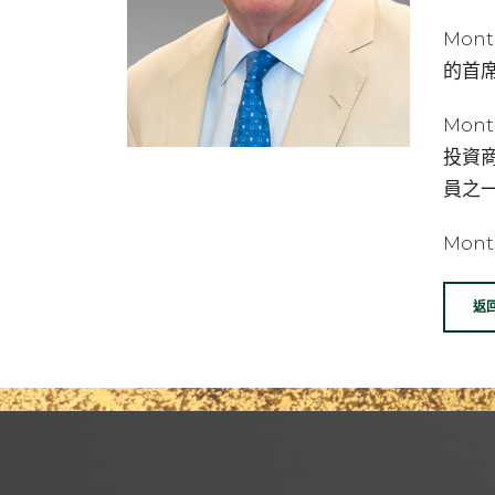
Mon
的首
Mo
投資商
員之
Mon
返